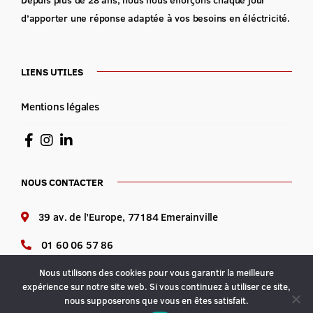
d’apporter une réponse adaptée à vos besoins en éléctricité.
LIENS UTILES
Mentions légales
NOUS CONTACTER
39 av. de l’Europe, 77184 Emerainville
01 60 06 57 86
Lundi au vendredi : 8h-12h 14h-18h
Nous utilisons des cookies pour vous garantir la meilleure
expérience sur notre site web. Si vous continuez à utiliser ce site,
nous supposerons que vous en êtes satisfait.