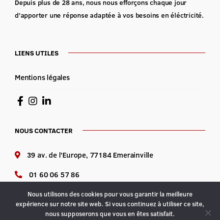
Depuis plus de 28 ans, nous nous efforçons chaque jour
d’apporter une réponse adaptée à vos besoins en éléctricité.
LIENS UTILES
Mentions légales
NOUS CONTACTER
39 av. de l’Europe, 77184 Emerainville
01 60 06 57 86
Lundi au vendredi : 8h-12h 14h-18h
Nous utilisons des cookies pour vous garantir la meilleure
expérience sur notre site web. Si vous continuez à utiliser ce site,
nous supposerons que vous en êtes satisfait.