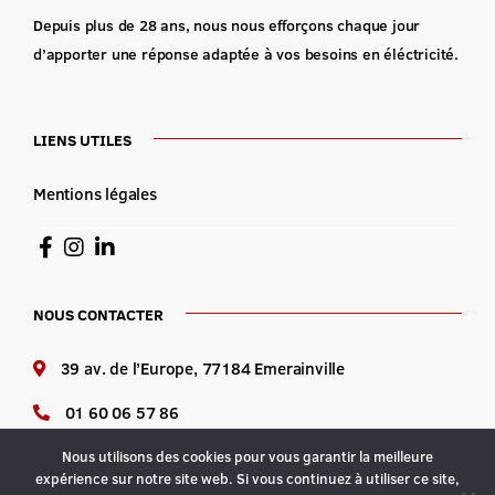
Depuis plus de 28 ans, nous nous efforçons chaque jour
d’apporter une réponse adaptée à vos besoins en éléctricité.
LIENS UTILES
Mentions légales
NOUS CONTACTER
39 av. de l’Europe, 77184 Emerainville
01 60 06 57 86
Lundi au vendredi : 8h-12h 14h-18h
Nous utilisons des cookies pour vous garantir la meilleure
expérience sur notre site web. Si vous continuez à utiliser ce site,